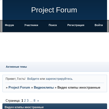
Project Forum
Форум
Участники
Поиск
Регистрация
Войти
Активные темы
Привет, Гость!
Войдите
или
зарегистрируйтесь
.
»
Project Forum
»
Видеоклипы
»
Видео клипы иностранные
Страница:
1
2
3
…
8
»
Видео клипы иностранные