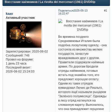
Восстание наёмников / La rivolta dei mercenari (1961) DVDRip
Поделиться
2025-05-13
1
kaao
16:22:47
Активный участник
Во времена позднего
Средневековья Италия была
подобна лоскутному одеялу, - она
состояла из множества мелких
Зарегистрирован
: 2020-08-02
государств, зачастую
Сообщений:
746
враждовавших друг с другом.
Провел на форуме:
Правители содержали наёмные
1 день 23 часа
армии. По дорогам бродили
Последний визит:
отряды наёмников, готовых
2026-08-02 15:24:03
встать под знамёна того, кто
предложит хорошую оплату.
Одним из таких отрядов
командовал Лючио ди Риальто,
которого ещё называли рыцарем
"Зелёного полумесяца". Однажды
в лесу отряд наткнулся на
сломанную карету. Выяснилось,
что она принадлежит герцогине