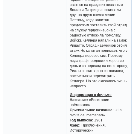
явиться на праздник незваным.
Лючио и Патриция произвели
друг на друга впечатление.
Поэтому, когда капитан
предложил поставить свой отряд
на службу герцогине, она с
радостью отложила помолвку.
Войска Келлера напали на замок
Ривалто. Отряд наёмников отбил
атаку. Но капитан понимает, что у
Келлера перевес сил. Поэтому
когда граф предложил хорошие
деньги за переход на его сторону,
Риальто притворно согласился,
рассчитывая перехитрить
Келлера. Но это оказалось очень
непросто...
Информация о фильме
Название:
«Восстание
наёмников»
Оригинальное название:
«La
rivolta dei mercenari»
Год выпуска:
1961
Жанр:
Приключения,
Исторический