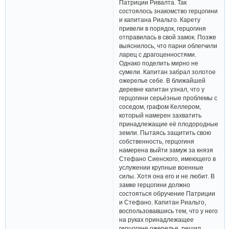
Патриции Ривалта. Так
состоялось знакомство герцогини
и капитана Риальто. Карету
привели в порядок, герцогиня
отправилась в свой замок. Позже
выяснилось, что парни облегчили
ларец с драгоценностями.
Однако поделить мирно не
сумели. Капитан забрал золотое
ожерелье себе. В ближайшей
деревне капитан узнал, что у
герцогини серьёзные проблемы с
соседом, графом Келлером,
который намерен захватить
принадлежащие её плодородные
земли. Пытаясь защитить свою
собственность, герцогиня
намерена выйти замуж за князя
Стефано Сиенского, имеющего в
услужении крупные военные
силы. Хотя она его и не любит. В
замке герцогини должно
состояться обручение Патриции
и Стефано. Капитан Риальто,
воспользовавшись тем, что у него
на руках принадлежащее
герцогине ожерелье, решил