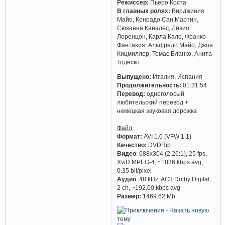
Режиссер:
Пьеро Коста
В главных ролях:
Вирджиния
Майо, Конрадо Сан Мартин,
Сюзанна Каналес, Ливио
Лоренцон, Карла Кало, Франко
Фантазия, Альфредо Майо, Джон
Кицмиллер, Томас Бланко, Анита
Тодеско
Выпущено:
Италия, Испания
Продолжительность:
01:31:54
Перевод:
одноголосый
любительский перевод +
немецкая звуковая дорожка
Файл
Формат:
AVI 1.0 (VFW 1.1)
Качество:
DVDRip
Видео
: 688x304 (2.26:1), 25 fps,
XviD MPEG-4, ~1836 kbps avg,
0.35 bit/pixel
Аудио
: 48 kHz, AC3 Dolby Digital,
2 ch, ~192.00 kbps avg
Размер:
1469.62 Mb