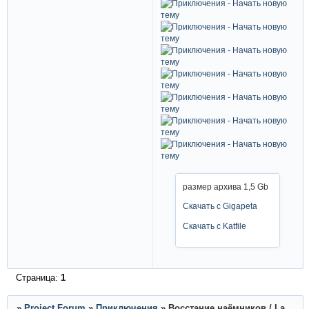
размер архива 1,5 Gb
Скачать с Gigapeta
Скачать с Katfile
Страница:
1
»
Project Forum
»
Приключения
»
Восстание наёмников / La