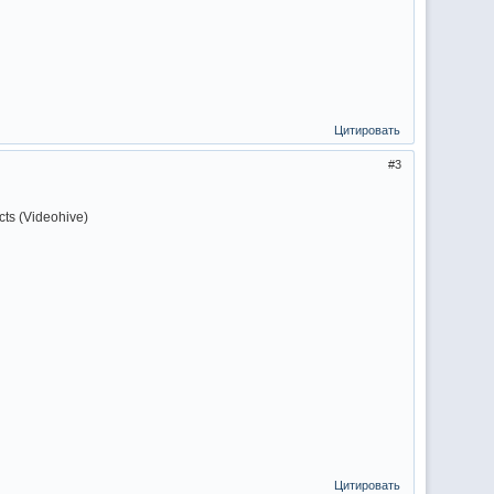
Цитировать
3
ts (Videohive)
Цитировать