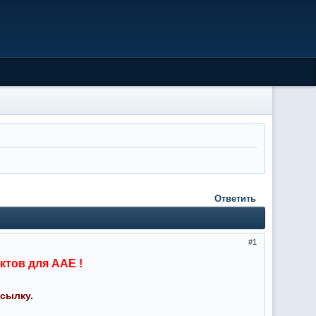
Ответить
1
ктов для ААЕ !
сылку.