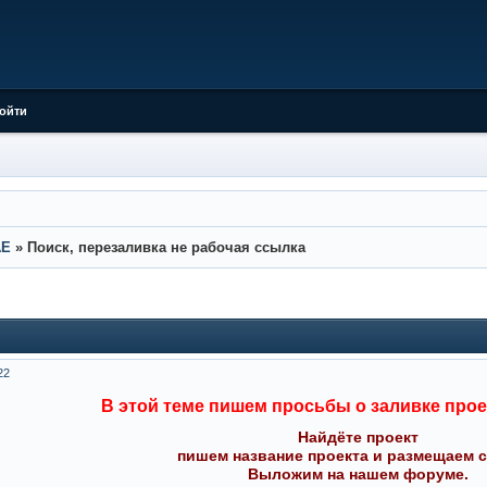
ойти
AE
»
Поиск, перезаливка не рабочая ссылка
22
В этой теме пишем просьбы о заливке прое
Найдёте проект
пишем название проекта и размещаем с
Выложим на нашем форуме.