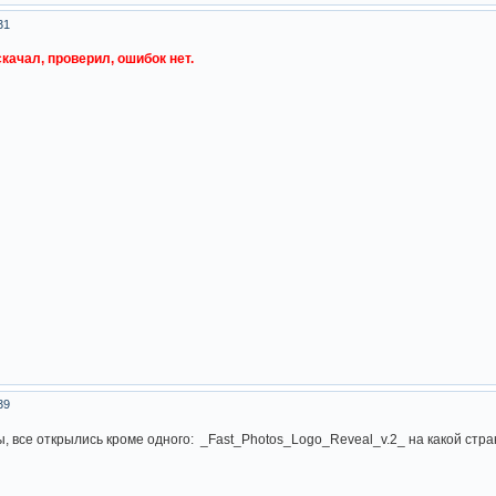
31
качал, проверил, ошибок нет.
39
, все открылись кроме одного: _Fast_Photos_Logo_Reveal_v.2_ на какой стран