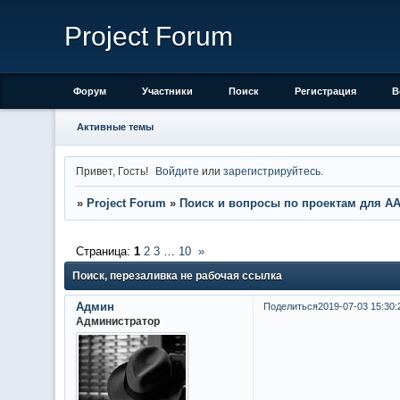
Project Forum
Форум
Участники
Поиск
Регистрация
В
Активные темы
Привет, Гость!
Войдите
или
зарегистрируйтесь
.
»
Project Forum
»
Поиск и вопросы по проектам для А
Страница:
1
2
3
…
10
»
Поиск, перезаливка не рабочая ссылка
Админ
Поделиться
2019-07-03 15:30:
Администратор