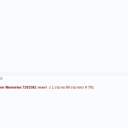
51
er Memories 7203381
лежит с 1 стр по 99 стр пост # 791