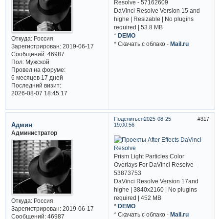
Resolve - 57162609
DaVinci Resolve Version 15 and
highe | Resizable | No plugins
required | 53.8 MB
*
DEMO
Откуда:
Россия
* Cкачать с облако -
Mail.ru
Зарегистрирован
: 2019-06-17
Сообщений:
46987
Пол:
Мужской
Провел на форуме:
6 месяцев 17 дней
Последний визит:
2026-08-07 18:45:17
Поделиться
2025-08-25
317
Админ
19:00:56
Администратор
Prism Light Particles Color
Overlays For DaVinci Resolve -
53873753
DaVinci Resolve Version 17and
highe | 3840x2160 | No plugins
required | 452 MB
Откуда:
Россия
*
DEMO
Зарегистрирован
: 2019-06-17
* Cкачать с облако -
Mail.ru
Сообщений:
46987