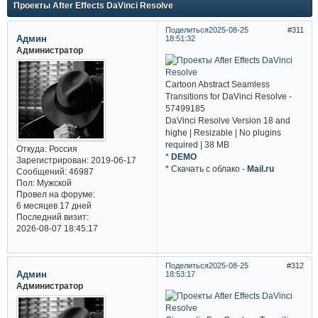
Проекты After Effects DaVinci Resolve
Поделиться
2025-08-25
311
Админ
18:51:32
Администратор
Cartoon Abstract Seamless
Transitions for DaVinci Resolve -
57499185
DaVinci Resolve Version 18 and
highe | Resizable | No plugins
required | 38 MB
Откуда:
Россия
*
DEMO
Зарегистрирован
: 2019-06-17
* Cкачать с облако -
Mail.ru
Сообщений:
46987
Пол:
Мужской
Провел на форуме:
6 месяцев 17 дней
Последний визит:
2026-08-07 18:45:17
Поделиться
2025-08-25
312
Админ
18:53:17
Администратор