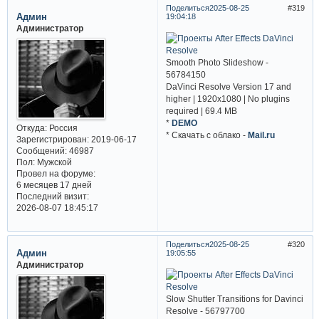
Поделиться
2025-08-25
319
Админ
19:04:18
Администратор
Smooth Photo Slideshow -
56784150
DaVinci Resolve Version 17 and
higher | 1920x1080 | No plugins
required | 69.4 MB
*
DEMO
Откуда:
Россия
* Cкачать с облако -
Mail.ru
Зарегистрирован
: 2019-06-17
Сообщений:
46987
Пол:
Мужской
Провел на форуме:
6 месяцев 17 дней
Последний визит:
2026-08-07 18:45:17
Поделиться
2025-08-25
320
Админ
19:05:55
Администратор
Slow Shutter Transitions for Davinci
Resolve - 56797700