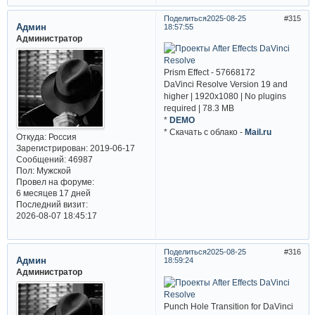
Поделиться
2025-08-25
315
Админ
18:57:55
Администратор
Prism Effect - 57668172
DaVinci Resolve Version 19 and
higher | 1920x1080 | No plugins
required | 78.3 MB
*
DEMO
* Cкачать с облако -
Mail.ru
Откуда:
Россия
Зарегистрирован
: 2019-06-17
Сообщений:
46987
Пол:
Мужской
Провел на форуме:
6 месяцев 17 дней
Последний визит:
2026-08-07 18:45:17
Поделиться
2025-08-25
316
Админ
18:59:24
Администратор
Punch Hole Transition for DaVinci