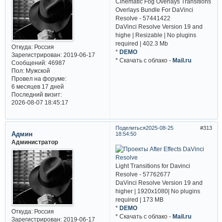
Cinematic Fog Overlays Transitions
Overlays Bundle For DaVinci
Resolve - 57441422
DaVinci Resolve Version 19 and
highe | Resizable | No plugins
required | 402.3 Mb
Откуда:
Россия
*
DEMO
Зарегистрирован
: 2019-06-17
* Cкачать с облако -
Mail.ru
Сообщений:
46987
Пол:
Мужской
Провел на форуме:
6 месяцев 17 дней
Последний визит:
2026-08-07 18:45:17
Поделиться
2025-08-25
313
Админ
18:54:50
Администратор
Light Transitions for Davinci
Resolve - 57762677
DaVinci Resolve Version 19 and
higher | 1920x1080| No plugins
required | 173 MB
*
DEMO
Откуда:
Россия
* Cкачать с облако -
Mail.ru
Зарегистрирован
: 2019-06-17