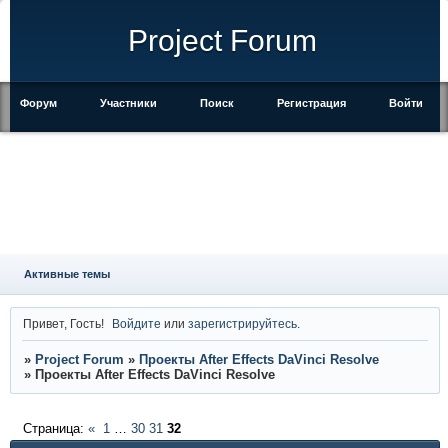
Project Forum
Форум
Участники
Поиск
Регистрация
Войти
Активные темы
Привет, Гость!
Войдите
или
зарегистрируйтесь
.
»
Project Forum
»
Проекты After Effects DaVinci Resolve
»
Проекты After Effects DaVinci Resolve
Страница:
«
1
…
30
31
32