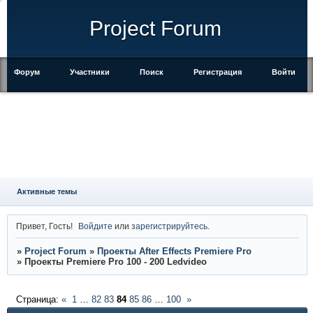
Project Forum
Форум
Участники
Поиск
Регистрация
Войти
Активные темы
Привет, Гость!
Войдите
или
зарегистрируйтесь
.
»
Project Forum
»
Проекты After Effects Premiere Pro
»
Проекты Premiere Pro 100 - 200 Ledvideo
Страница:
«
1
…
82
83
84
85
86
…
100
»