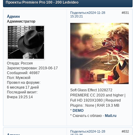
Проекты Premiere Pro 100 - 200 Ledvideo
Поделиться
2024-11-28
831
Админ
15:20:21
Администратор
Откуда:
Россия
Зарегистрирован
: 2019-06-17
Сообщений:
46987
Пол:
Мужской
Провел на форуме:
6 месяцев 17 дней
Soft Glass Effect 1028272
Последний визит:
PREMIERE CC 2020 and higher |
Вчера 19:25:14
Full HD 1920X1080 | Required
Plugins : None | RAR 19.3 MB
*
DEMO
* Cкачать с облако -
Mail.ru
Поделиться
2024-11-28
832
15:21:36