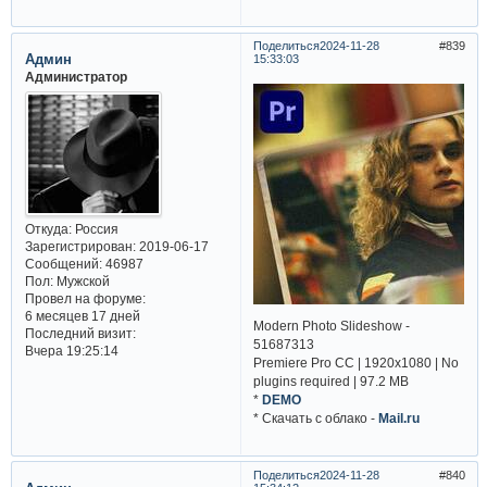
Поделиться
2024-11-28
839
Админ
15:33:03
Администратор
Откуда:
Россия
Зарегистрирован
: 2019-06-17
Сообщений:
46987
Пол:
Мужской
Провел на форуме:
6 месяцев 17 дней
Modern Photo Slideshow -
Последний визит:
51687313
Вчера 19:25:14
Premiere Pro CC | 1920x1080 | No
plugins required | 97.2 MB
*
DEMO
* Cкачать с облако -
Mail.ru
Поделиться
2024-11-28
840