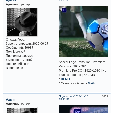
Админ
Администратор
Откуда:
Россия
Зарегистрирован
: 2019-06-17
Сообщений:
46987
Пол:
Мужской
Провел на форуме:
6 месяцев 17 дней
Soccer Logo Transition | Premiere
Последний визит:
Version - 39642702
Вчера 19:25:14
Premiere Pro CC | 1920x1080 | No
plugins required | 72.3 MB
*
DEMO
* Cкачать с облако -
Mail.ru
Поделиться
2024-11-28
833
Админ
15:22:51
Администратор