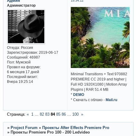
Админ
15:34:12
Администратор
Откуда:
Россия
Зарегистрирован
: 2019-06-17
Сообщений:
46987
Пол:
Мужской
Провел на форуме:
6 месяцев 17 дней
Minimal Transitions + Text 970882
Последний визит:
PREMIERE CC 2019 and higher |
Вчера 19:25:14
Full HD 1920X1080 | Motion Array
Plugins | RAR 51.4 MB
*
DEMO
* Cкачать с облако -
Mail.ru
Страница:
«
1
…
82
83
84
85
86
…
100
»
»
Project Forum
»
Проекты After Effects Premiere Pro
»
Проекты Premiere Pro 100 - 200 Ledvideo