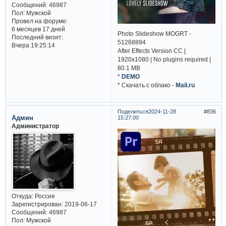
Сообщений:
46987
Пол:
Мужской
Провел на форуме:
6 месяцев 17 дней
Photo Slideshow MOGRT -
Последний визит:
51268894
Вчера 19:25:14
After Effects Version CC |
1920x1080 | No plugins required |
80.1 MB
*
DEMO
* Cкачать с облако -
Mail.ru
Поделиться
2024-11-28
836
Админ
15:27:00
Администратор
Откуда:
Россия
Зарегистрирован
: 2019-06-17
Сообщений:
46987
Пол:
Мужской