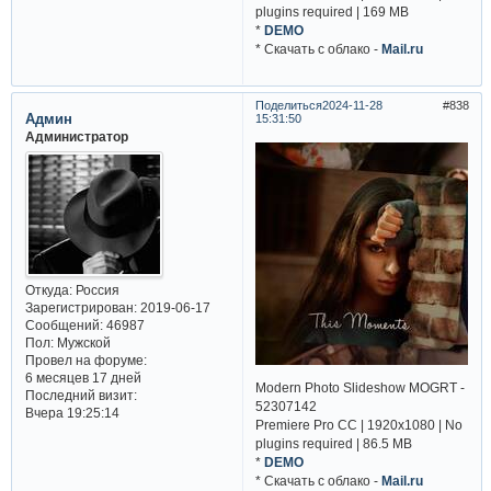
plugins required | 169 MB
*
DEMO
* Cкачать с облако -
Mail.ru
Поделиться
2024-11-28
838
Админ
15:31:50
Администратор
Откуда:
Россия
Зарегистрирован
: 2019-06-17
Сообщений:
46987
Пол:
Мужской
Провел на форуме:
6 месяцев 17 дней
Modern Photo Slideshow MOGRT -
Последний визит:
52307142
Вчера 19:25:14
Premiere Pro CC | 1920x1080 | No
plugins required | 86.5 MB
*
DEMO
* Cкачать с облако -
Mail.ru