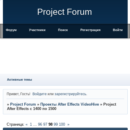
Project Forum
Форум
Участники
Поиск
Регистрация
Войти
Активные темы
Привет, Гость!
Войдите
или
зарегистрируйтесь
.
»
Project Forum
»
Проекты After Effects VideoHive
»
Project
After Effects с 1400 по 1500
Страница:
«
1
…
96
97
98
99
100
»