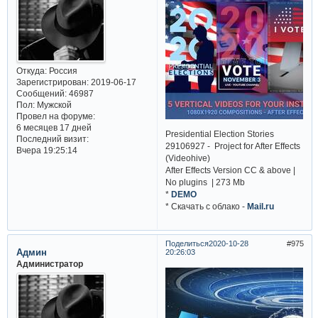
Откуда:
Россия
Зарегистрирован
: 2019-06-17
Сообщений:
46987
Пол:
Мужской
Провел на форуме:
6 месяцев 17 дней
Presidential Election Stories
Последний визит:
29106927 - Project for After Effects
Вчера 19:25:14
(Videohive)
After Effects Version CC & above |
No plugins | 273 Mb
*
DEMO
* Cкачать с облако -
Mail.ru
Поделиться
2020-10-28
975
Админ
20:26:03
Администратор