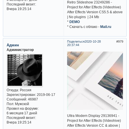
Retro Slideshow 23249286 -
Последний визит:
Project for After Effects (Videohive)
Вчера 19:25:14
After Effects Version CS5.5 & above
| No plugins | 24 Mb
*
DEMO
* Cкачать с облако -
Mail.ru
Поделиться
2020-10-28
979
Админ
20:37:44
Администратор
Откуда:
Россия
Зарегистрирован
: 2019-06-17
Сообщений:
46987
Пол:
Мужской
Провел на форуме:
6 месяцев 17 дней
Ultra Modern Display 29136941 -
Последний визит:
Project for After Effects (Videohive)
Вчера 19:25:14
After Effects Version CC & above |