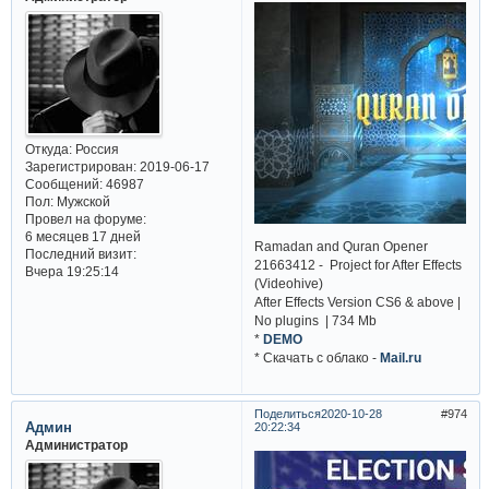
Откуда:
Россия
Зарегистрирован
: 2019-06-17
Сообщений:
46987
Пол:
Мужской
Провел на форуме:
6 месяцев 17 дней
Ramadan and Quran Opener
Последний визит:
21663412 - Project for After Effects
Вчера 19:25:14
(Videohive)
After Effects Version CS6 & above |
No plugins | 734 Mb
*
DEMO
* Cкачать с облако -
Mail.ru
Поделиться
2020-10-28
974
Админ
20:22:34
Администратор