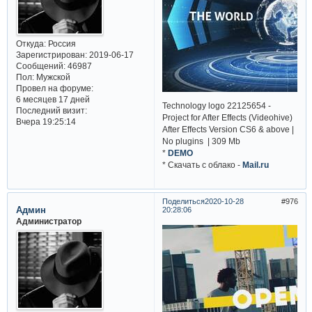
Откуда:
Россия
Зарегистрирован
: 2019-06-17
Сообщений:
46987
Пол:
Мужской
Провел на форуме:
6 месяцев 17 дней
Technology logo 22125654 -
Последний визит:
Project for After Effects (Videohive)
Вчера 19:25:14
After Effects Version CS6 & above |
No plugins | 309 Mb
*
DEMO
* Cкачать с облако -
Mail.ru
Поделиться
2020-10-28
976
Админ
20:28:06
Администратор