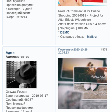
Пол:
Мужской
Провел на форуме:
6 месяцев 17 дней
Product Commercial for Online
Последний визит:
Shopping 20084018 - Project for
Вчера 19:25:14
After Effects (Videohive)
After Effects Version CS5.5 & above
| No plugins | 189 Mb
*
DEMO
* Cкачать с облако -
Mail.ru
Поделиться
2020-10-28
978
Админ
20:35:13
Администратор
Откуда:
Россия
Зарегистрирован
: 2019-06-17
Сообщений:
46987
Пол:
Мужской
Провел на форуме:
6 месяцев 17 дней