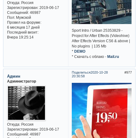
Откуда:
Россия
Зарегистрирован
: 2019-06-17
Сообщений:
46987
Пол:
Мужской
Провел на форуме:
6 месяцев 17 дней
Sport Intro / Urban 25353829 -
Последний визит:
Project for After Effects (Videohive)
Вчера 19:25:14
After Effects Version CS6 & above |
No plugins | 135 Mb
*
DEMO
* Cкачать с облако -
Mail.ru
Поделиться
2020-10-28
977
Админ
20:30:58
Администратор
Откуда:
Россия
Зарегистрирован
: 2019-06-17
Сообщений:
46987