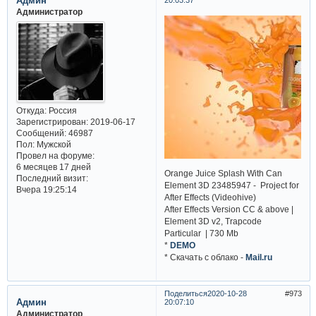
Админ
Администратор
Откуда:
Россия
Зарегистрирован
: 2019-06-17
Сообщений:
46987
Пол:
Мужской
Провел на форуме:
6 месяцев 17 дней
Orange Juice Splash With Can
Последний визит:
Element 3D 23485947 - Project for
Вчера 19:25:14
After Effects (Videohive)
After Effects Version CC & above |
Element 3D v2, Trapcode
Particular | 730 Mb
*
DEMO
* Cкачать с облако -
Mail.ru
Поделиться
2020-10-28
973
Админ
20:07:10
Администратор