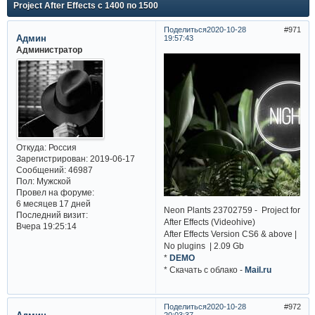
Project After Effects с 1400 по 1500
Поделиться
2020-10-28
971
Админ
19:57:43
Администратор
Откуда:
Россия
Зарегистрирован
: 2019-06-17
Сообщений:
46987
Пол:
Мужской
Провел на форуме:
6 месяцев 17 дней
Neon Plants 23702759 - Project for
Последний визит:
After Effects (Videohive)
Вчера 19:25:14
After Effects Version CS6 & above |
No plugins | 2.09 Gb
*
DEMO
* Cкачать с облако -
Mail.ru
Поделиться
2020-10-28
972
20:03:37