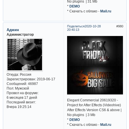
No plugins | 31 Mb
*
DEMO
* Cкачать с облако -
Mail.ru
Поделиться
2020-10-28
980
Админ
20:40:13
Администратор
Откуда:
Россия
Зарегистрирован
: 2019-06-17
Сообщений:
46987
Пол:
Мужской
Провел на форуме:
6 месяцев 17 дней
Elegant Commercial 20619320 -
Последний визит:
Project for After Effects (Videohive)
Вчера 19:25:14
After Effects Version CS6 & above |
No plugins | 3 Mb
*
DEMO
* Cкачать с облако -
Mail.ru