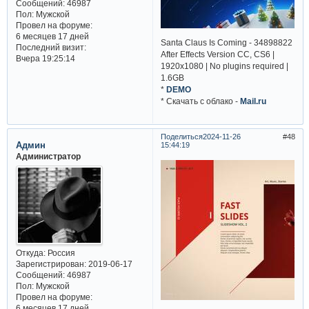
Сообщений:
46987
Пол:
Мужской
Провел на форуме:
6 месяцев 17 дней
Santa Claus Is Coming - 34898822
Последний визит:
After Effects Version CC, CS6 |
Вчера 19:25:14
1920x1080 | No plugins required |
1.6GB
*
DEMO
* Cкачать с облако -
Mail.ru
Поделиться
2024-11-26
48
Админ
15:44:19
Администратор
Откуда:
Россия
Зарегистрирован
: 2019-06-17
Сообщений:
46987
Пол:
Мужской
Провел на форуме:
6 месяцев 17 дней