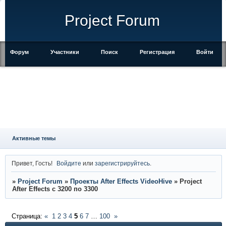
Project Forum
Форум
Участники
Поиск
Регистрация
Войти
Активные темы
Привет, Гость!
Войдите
или
зарегистрируйтесь
.
»
Project Forum
»
Проекты After Effects VideoHive
»
Project
After Effects с 3200 по 3300
Страница:
«
1
2
3
4
5
6
7
…
100
»