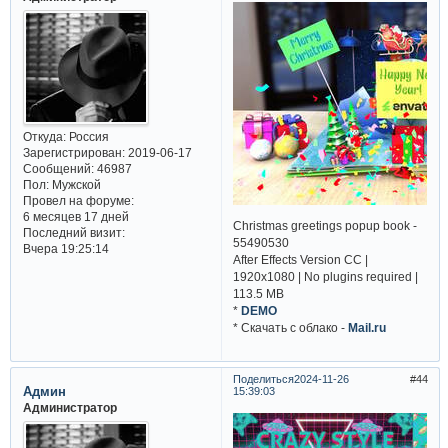
Откуда:
Россия
Зарегистрирован
: 2019-06-17
Сообщений:
46987
Пол:
Мужской
Провел на форуме:
6 месяцев 17 дней
Christmas greetings popup book -
Последний визит:
55490530
Вчера 19:25:14
After Effects Version CC |
1920x1080 | No plugins required |
113.5 MB
*
DEMO
* Cкачать с облако -
Mail.ru
Поделиться
2024-11-26
44
Админ
15:39:03
Администратор