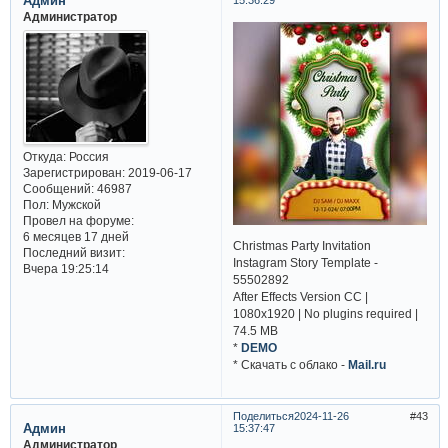
Админ
Администратор
Откуда:
Россия
Зарегистрирован
: 2019-06-17
Сообщений:
46987
Пол:
Мужской
Провел на форуме:
6 месяцев 17 дней
Christmas Party Invitation
Последний визит:
Instagram Story Template -
Вчера 19:25:14
55502892
After Effects Version CC |
1080x1920 | No plugins required |
74.5 MB
*
DEMO
* Cкачать с облако -
Mail.ru
Поделиться
2024-11-26
43
Админ
15:37:47
Администратор