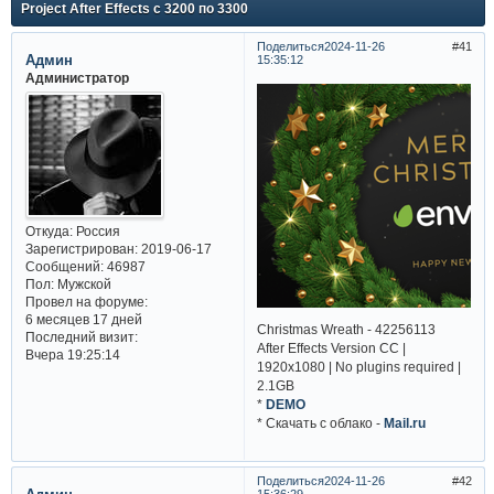
Project After Effects с 3200 по 3300
Поделиться
2024-11-26
41
Админ
15:35:12
Администратор
Откуда:
Россия
Зарегистрирован
: 2019-06-17
Сообщений:
46987
Пол:
Мужской
Провел на форуме:
6 месяцев 17 дней
Christmas Wreath - 42256113
Последний визит:
After Effects Version CC |
Вчера 19:25:14
1920x1080 | No plugins required |
2.1GB
*
DEMO
* Cкачать с облако -
Mail.ru
Поделиться
2024-11-26
42
15:36:29