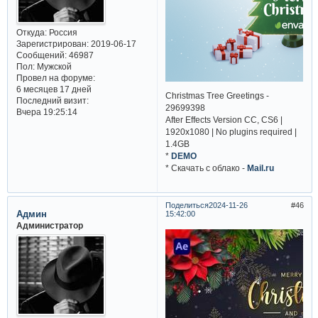
Откуда:
Россия
Зарегистрирован
: 2019-06-17
Сообщений:
46987
Пол:
Мужской
Провел на форуме:
6 месяцев 17 дней
Christmas Tree Greetings -
Последний визит:
29699398
Вчера 19:25:14
After Effects Version CC, CS6 |
1920x1080 | No plugins required |
1.4GB
*
DEMO
* Cкачать с облако -
Mail.ru
Поделиться
2024-11-26
46
Админ
15:42:00
Администратор