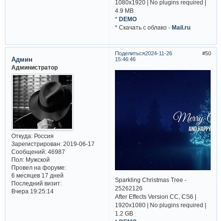
1080x1920 | No plugins required |
4.9 MB
*
DEMO
* Cкачать с облако -
Mail.ru
Поделиться
2024-11-26
50
Админ
15:46:46
Администратор
Откуда:
Россия
Зарегистрирован
: 2019-06-17
Сообщений:
46987
Пол:
Мужской
Провел на форуме:
6 месяцев 17 дней
Sparkling Christmas Tree -
Последний визит:
25262126
Вчера 19:25:14
After Effects Version CC, CS6 |
1920x1080 | No plugins required |
1.2 GB