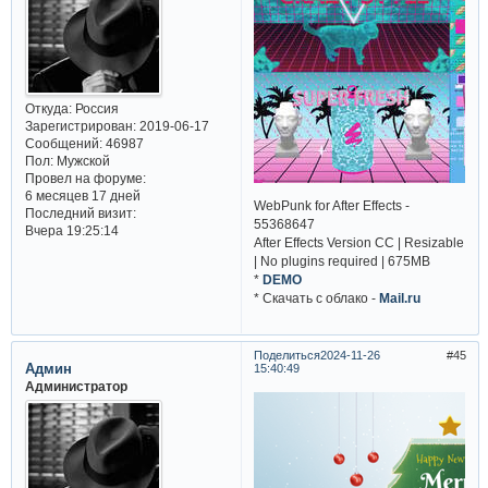
Откуда:
Россия
Зарегистрирован
: 2019-06-17
Сообщений:
46987
Пол:
Мужской
Провел на форуме:
6 месяцев 17 дней
WebPunk for After Effects -
Последний визит:
55368647
Вчера 19:25:14
After Effects Version CC | Resizable
| No plugins required | 675MB
*
DEMO
* Cкачать с облако -
Mail.ru
Поделиться
2024-11-26
45
Админ
15:40:49
Администратор