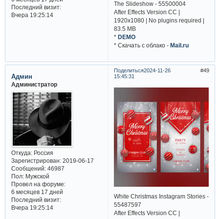
The Slideshow - 55500004
Последний визит:
After Effects Version CC |
Вчера 19:25:14
1920x1080 | No plugins required |
83.5 MB
*
DEMO
* Cкачать с облако -
Mail.ru
Поделиться
2024-11-26
49
Админ
15:45:31
Администратор
Откуда:
Россия
Зарегистрирован
: 2019-06-17
Сообщений:
46987
Пол:
Мужской
Провел на форуме:
6 месяцев 17 дней
White Christmas Instagram Stories -
Последний визит:
55487597
Вчера 19:25:14
After Effects Version CC |